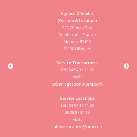
Agence Ollioules
(Gestion & Location)
Vi
212 Chemin Des
Delphiniums Espace
Mermoz 83190
83190 Ollioules
S
Service Transactions
Tél : 04 94 11 11 90
cab
Mail :
cabanisgestion@orpi.com
Service Locations
Tél : 04 94 11 11 90
cab
06 08 87 34 19
Mail :
cabanislocation@orpi.com