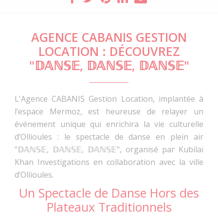
AGENCE CABANIS GESTION
LOCATION : DÉCOUVREZ
"𝔻𝔸ℕ𝕊𝔼, 𝔻𝔸ℕ𝕊𝔼, 𝔻𝔸ℕ𝕊𝔼"
L'Agence CABANIS Gestion Location, implantée à
l’espace Mermoz, est heureuse de relayer un
événement unique qui enrichira la vie culturelle
d’Ollioules : le spectacle de danse en plein air
"𝔻𝔸ℕ𝕊𝔼, 𝔻𝔸ℕ𝕊𝔼, 𝔻𝔸ℕ𝕊𝔼", organisé par Kubilaï
Khan Investigations en collaboration avec la ville
d’Ollioules.
Un Spectacle de Danse Hors des
Plateaux Traditionnels