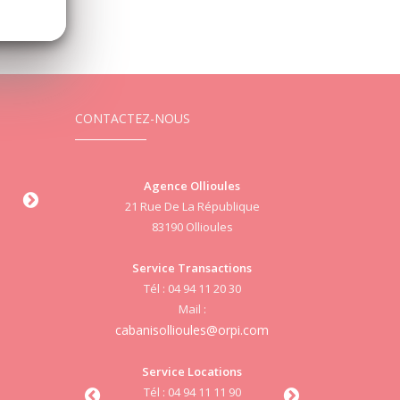
CONTACTEZ-NOUS
Ollioules
Agence Ollioules
Agence Le B
a République
(Gestion & Location)
Villa Le Marius 
llioules
212 Chemin Des Delphiniums
Libérati
Espace Mermoz 83190
83330 Le Be
ransactions
83190 Ollioules
94 11 20 30
Service Tran
il :
Service Transactions
Tél : 04 94 9
ules@orpi.com
Tél : 04 94 11 11 90
Mail :
Mail :
cabanislebeauss
cabanisgestion@orpi.com
Locations
94 11 11 90
Service Loc