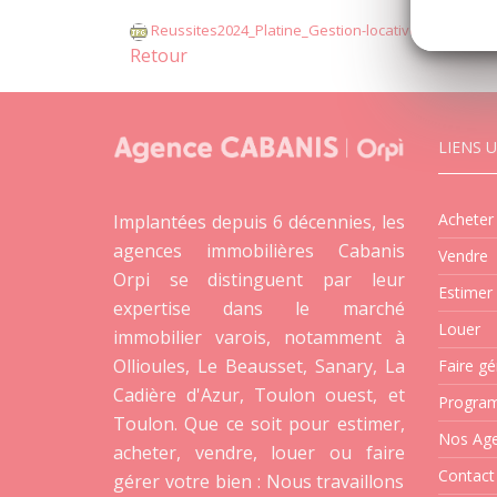
Reussites2024_Platine_Gestion-locative.jpg
[10/10/20
Retour
LIENS U
Acheter
Implantées depuis 6 décennies, les
agences immobilières Cabanis
Vendre
Orpi se distinguent par leur
Estimer
expertise dans le marché
Louer
immobilier varois, notamment à
Ollioules, Le Beausset, Sanary, La
Faire gé
Cadière d'Azur, Toulon ouest, et
Progra
Toulon. Que ce soit pour estimer,
Nos Ag
acheter, vendre, louer ou faire
Contact
gérer votre bien : Nous travaillons