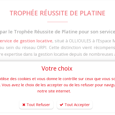
TROPHÉE RÉUSSITE DE PLATINE
r le Trophée Réussite de Platine pour son service
ervice de gestion locative
, situé à OLLIOULES à l’Espace
u sein du réseau ORPI. Cette distinction vient récompense
tre expertise dans la gestion locative depuis de nombreuses
nce au sein du réseau ORPI
Votre choix
es plus hautes distinctions décernées par le réseau ORPI, q
utilise des cookies et vous donne le contrôle sur ceux que vous s
ué aux agences qui se démarquent par leur performance, leur
r. Vous avez le choix de les accepter ou de les refuser pour navig
re travail et de notre engagement constant à offrir un servic
notre site internet.
tingue par sa solide expérience et son expertise dans la 
 adaptées aux besoins spécifiques de chaque propriétaire. 
Tout Refuser
Tout Accepter
ce.