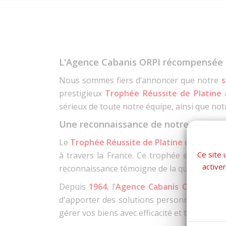
L'Agence Cabanis ORPI récompensée pa
Nous sommes fiers d’annoncer que notre
s
prestigieux
Trophée Réussite de Platine
a
sérieux de toute notre équipe, ainsi que no
Une reconnaissance de notre excelle
Le
Trophée Réussite de Platine
est l’une d
Ce site 
à travers la France. Ce trophée est attrib
active
reconnaissance témoigne de la qualité de not
Depuis
1964
, l’
Agence Cabanis ORPI
se dis
d'apporter des solutions personnalisées et
gérer vos biens avec efficacité et transparen