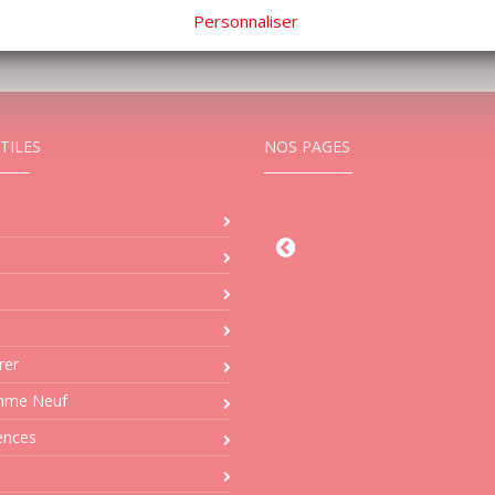
Personnaliser
24 16:59] 50 Ko.
TILES
NOS PAGES
Agence 
21 Rue De L
83190 O
Service T
Tél : 04 
rer
Ma
mme Neuf
cabanisollio
ences
Service 
Tél : 04 