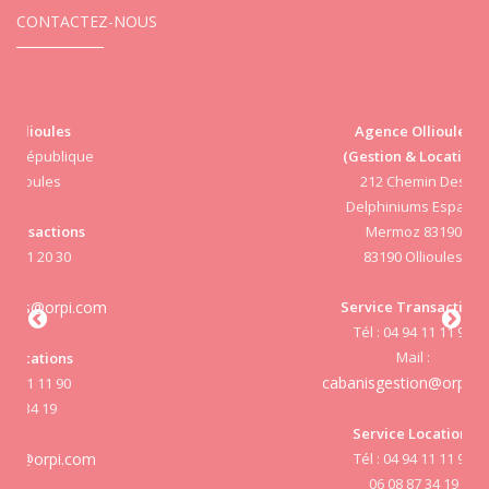
CONTACTEZ-NOUS
Agence Ollioules
(Gestion & Location)
Vi
212 Chemin Des
Delphiniums Espace
Mermoz 83190
83190 Ollioules
S
Service Transactions
Tél : 04 94 11 11 90
cab
Mail :
cabanisgestion@orpi.com
Service Locations
Tél : 04 94 11 11 90
cab
06 08 87 34 19