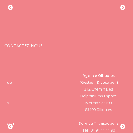
CONTACTEZ-NOUS
Agence Ollioules
(Gestion & Location)
Vi
212 Chemin Des
Delphiniums Espace
Mermoz 83190
83190 Ollioules
S
Service Transactions
Tél : 04 94 11 11 90
cab