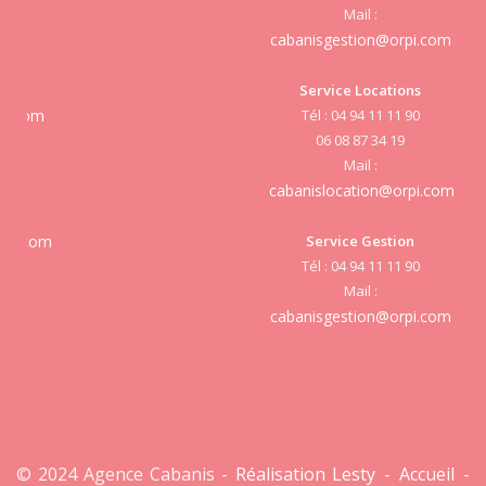
Mail :
cabanisgestion@orpi.com
Service Locations
Tél : 04 94 11 11 90
cab
06 08 87 34 19
Mail :
cabanislocation@orpi.com
Service Gestion
cab
Tél : 04 94 11 11 90
Mail :
cabanisgestion@orpi.com
© 2024 Agence Cabanis -
Réalisation Lesty
-
Accueil
-